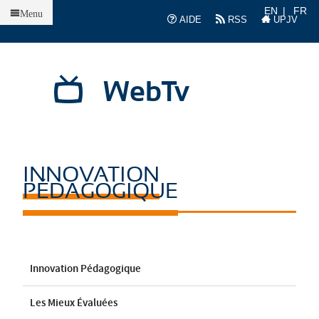
Accueil
EN
FR
Menu
AIDE
RSS
UPJV
WebTv
INNOVATION
PÉDAGOGIQUE
Innovation Pédagogique
Les Mieux Évaluées