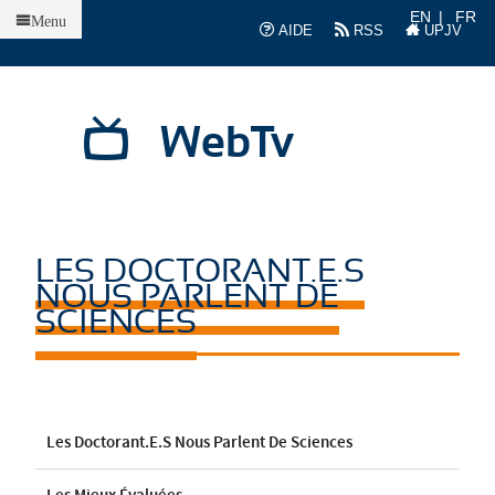
Accueil
EN
FR
Menu
AIDE
RSS
UPJV
WebTv
LES DOCTORANT.E.S
NOUS PARLENT DE
SCIENCES
Les Doctorant.e.s Nous Parlent De Sciences