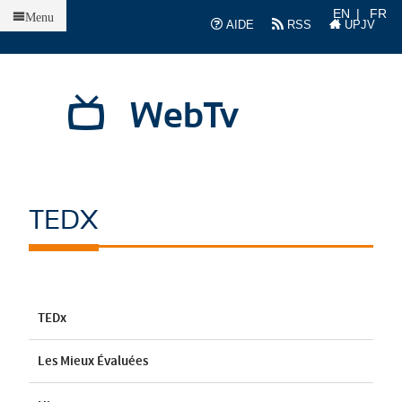
Accueil
EN
FR
Menu
AIDE
RSS
UPJV
WebTv
TEDX
TEDx
Les Mieux Évaluées