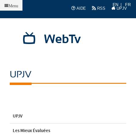
Accueil
EN
FR
Menu
AIDE
RSS
UPJV
WebTv
UPJV
UPJV
Les Mieux Évaluées