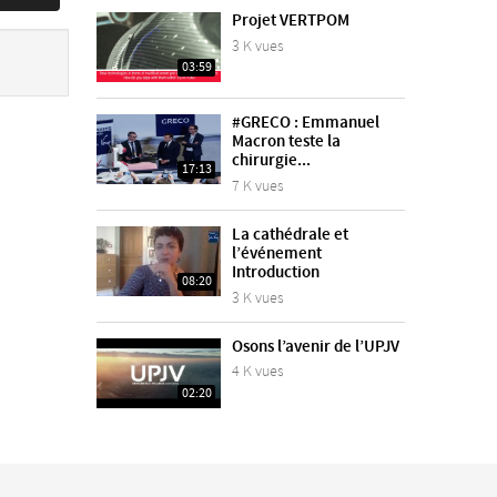
Projet VERTPOM
3 K vues
03:59
#GRECO : Emmanuel
Macron teste la
chirurgie...
17:13
7 K vues
La cathédrale et
l’événement
Introduction
08:20
3 K vues
Osons l’avenir de l’UPJV
4 K vues
02:20