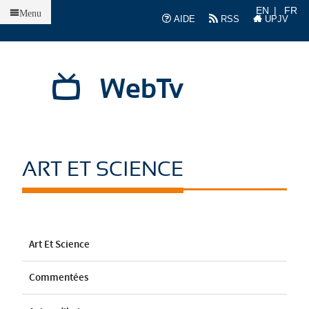
Accueil
EN
FR
Menu
AIDE
RSS
UPJV
WebTv
ART ET SCIENCE
Art Et Science
Commentées