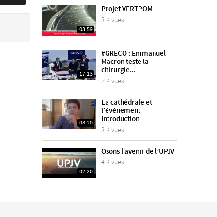
Projet VERTPOM
3 K vues
03:59
#GRECO : Emmanuel
Macron teste la
chirurgie...
17:13
7 K vues
La cathédrale et
l’événement
Introduction
08:20
3 K vues
Osons l’avenir de l’UPJV
4 K vues
02:20