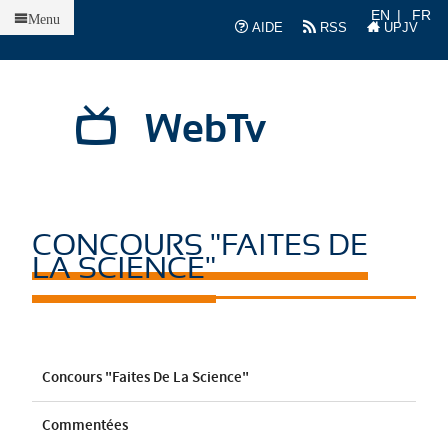
Accueil
EN
FR
Menu
AIDE
RSS
UPJV
WebTv
CONCOURS "FAITES DE
LA SCIENCE"
Concours "Faites De La Science"
Commentées