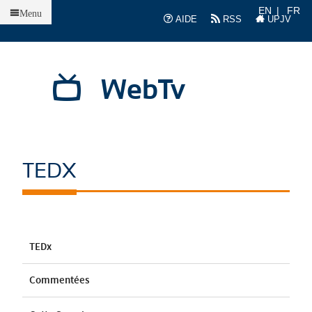
Accueil
EN
FR
Menu
AIDE
RSS
UPJV
WebTv
TEDX
TEDx
Commentées