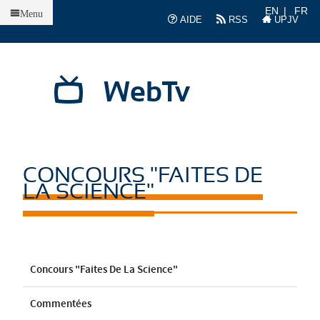
Accueil
EN
FR
Menu
AIDE
RSS
UPJV
WebTv
CONCOURS "FAITES DE
LA SCIENCE"
Concours "Faites De La Science"
Commentées