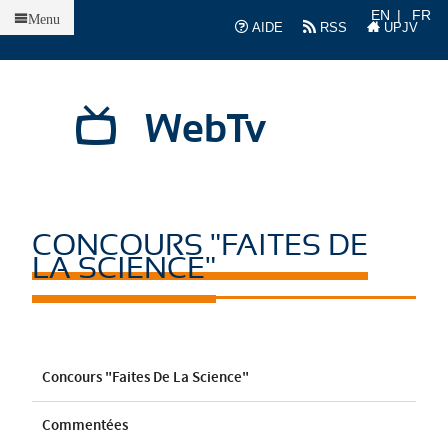
Accueil
EN
FR
Menu
AIDE
RSS
UPJV
WebTv
CONCOURS "FAITES DE
LA SCIENCE"
Concours "Faites De La Science"
Commentées