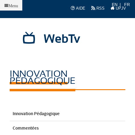
Accueil
EN
FR
Menu
AIDE
RSS
UPJV
WebTv
INNOVATION
PÉDAGOGIQUE
Innovation Pédagogique
Commentées