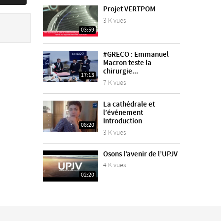
Projet VERTPOM
3 K vues
03:59
#GRECO : Emmanuel
Macron teste la
chirurgie...
17:13
7 K vues
La cathédrale et
l’événement
Introduction
08:20
3 K vues
Osons l’avenir de l’UPJV
4 K vues
02:20