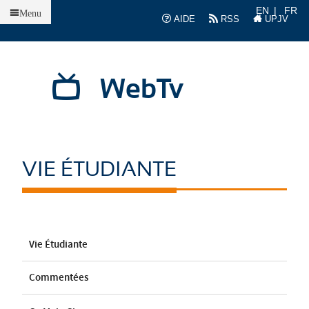
Accueil
EN
FR
Menu
AIDE
RSS
UPJV
WebTv
VIE ÉTUDIANTE
Vie Étudiante
Commentées