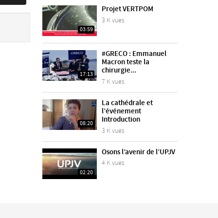
Projet VERTPOM
3 K vues
03:59
#GRECO : Emmanuel
Macron teste la
chirurgie...
17:13
7 K vues
La cathédrale et
l’événement
Introduction
08:20
3 K vues
Osons l’avenir de l’UPJV
4 K vues
02:20