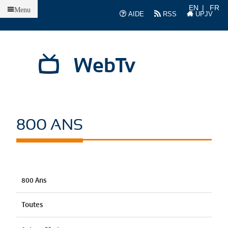
Accueil
EN
FR
Menu
AIDE
RSS
UPJV
WebTv
800 ANS
800 Ans
Toutes