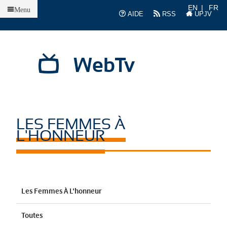
Accueil
EN
FR
Menu
AIDE
RSS
UPJV
WebTv
LES FEMMES À
L'HONNEUR
Les Femmes À L'honneur
Toutes