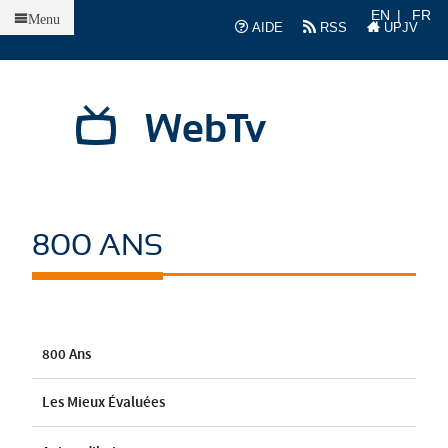
Accueil
EN
FR
Menu
AIDE
RSS
UPJV
WebTv
800 ANS
800 Ans
Les Mieux Évaluées