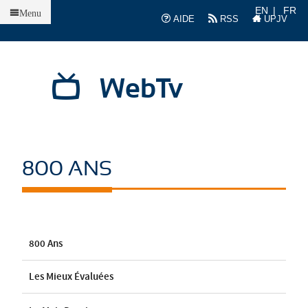
Accueil
EN
FR
Menu
AIDE
RSS
UPJV
WebTv
800 ANS
800 Ans
Les Mieux Évaluées