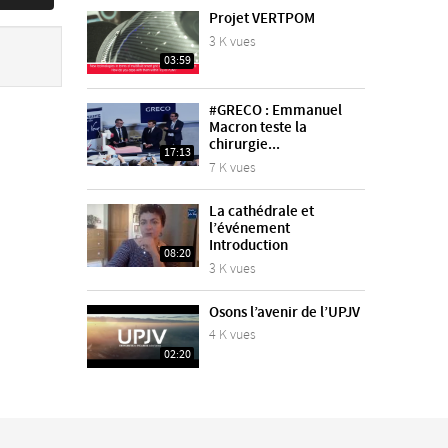
Projet VERTPOM
3 K vues
03:59
#GRECO : Emmanuel
Macron teste la
chirurgie...
17:13
7 K vues
La cathédrale et
l’événement
Introduction
08:20
3 K vues
Osons l’avenir de l’UPJV
4 K vues
02:20