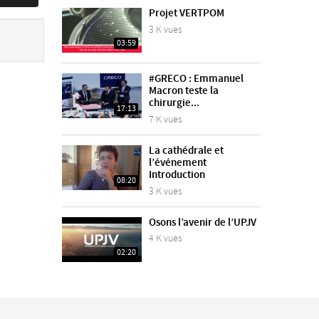
Projet VERTPOM
3 K vues
03:59
#GRECO : Emmanuel
Macron teste la
chirurgie...
17:13
7 K vues
La cathédrale et
l’événement
Introduction
08:20
3 K vues
Osons l’avenir de l’UPJV
4 K vues
02:20