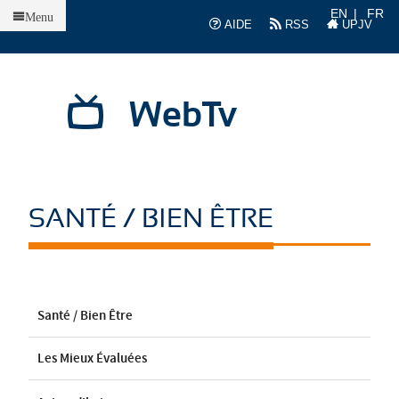
Accueil
EN
FR
Menu
AIDE
RSS
UPJV
WebTv
SANTÉ / BIEN ÊTRE
Santé / Bien Être
Les Mieux Évaluées