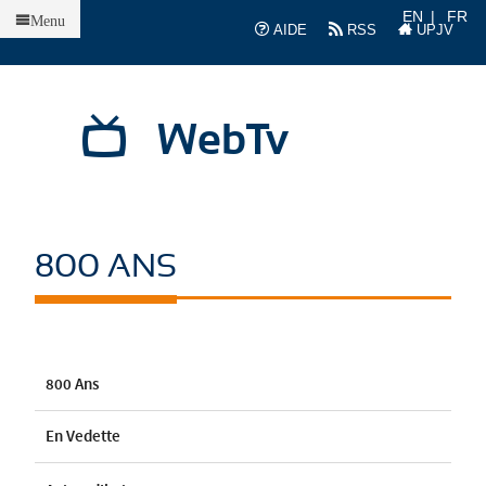
Accueil
EN
FR
Menu
AIDE
RSS
UPJV
WebTv
800 ANS
800 Ans
En Vedette