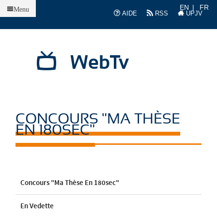
Accueil
EN
FR
Menu
AIDE
RSS
UPJV
WebTv
CONCOURS "MA THÈSE
EN 180SEC"
Concours "Ma Thèse En 180sec"
En Vedette