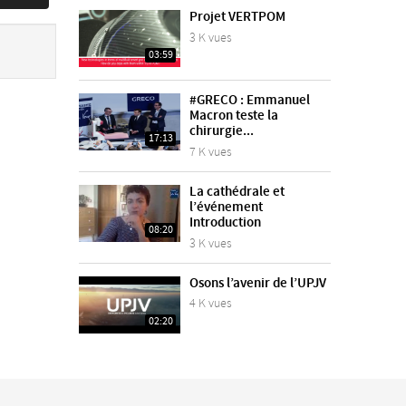
Projet VERTPOM
3 K vues
03:59
#GRECO : Emmanuel
Macron teste la
chirurgie...
17:13
7 K vues
La cathédrale et
l’événement
Introduction
08:20
3 K vues
Osons l’avenir de l’UPJV
4 K vues
02:20