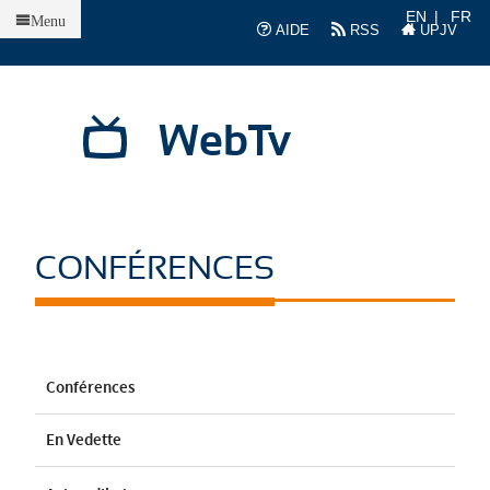
Accueil
EN
FR
Menu
AIDE
RSS
UPJV
WebTv
CONFÉRENCES
Conférences
En Vedette