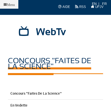
Accueil
EN
FR
Menu
AIDE
RSS
UPJV
WebTv
CONCOURS "FAITES DE
LA SCIENCE"
Concours "Faites De La Science"
En Vedette