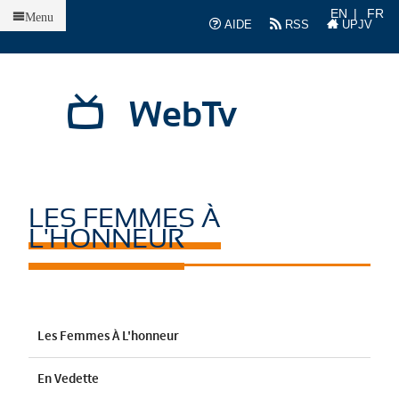
Accueil
EN
FR
Menu
AIDE
RSS
UPJV
WebTv
LES FEMMES À
L'HONNEUR
Les Femmes À L'honneur
En Vedette