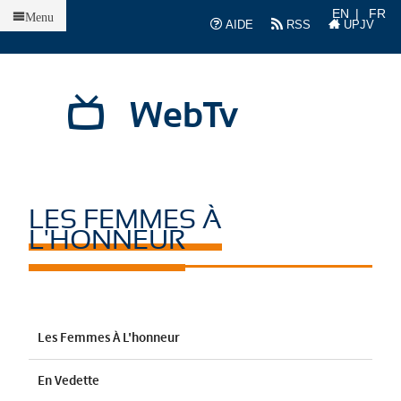
Accueil
EN
FR
Menu
AIDE
RSS
UPJV
WebTv
LES FEMMES À
L'HONNEUR
Les Femmes À L'honneur
En Vedette