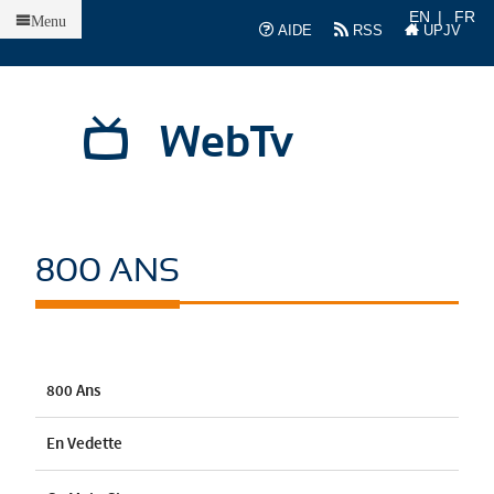
Accueil
EN
FR
Menu
AIDE
RSS
UPJV
WebTv
800 ANS
800 Ans
En Vedette