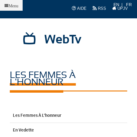
Accueil
EN
FR
Menu
AIDE
RSS
UPJV
WebTv
LES FEMMES À
L'HONNEUR
Les Femmes À L'honneur
En Vedette