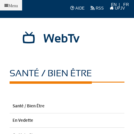
Accueil
EN
FR
Menu
AIDE
RSS
UPJV
WebTv
SANTÉ / BIEN ÊTRE
Santé / Bien Être
En Vedette