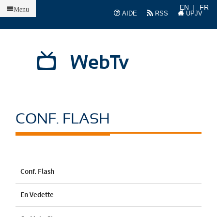
Accueil
EN
FR
Menu
AIDE
RSS
UPJV
WebTv
CONF. FLASH
Conf. Flash
En Vedette