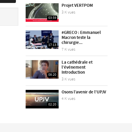
Projet VERTPOM
3 K vues
03:59
#GRECO : Emmanuel
Macron teste la
chirurgie...
17:13
7 K vues
La cathédrale et
l’événement
Introduction
08:20
3 K vues
Osons l’avenir de l’UPJV
4 K vues
02:20