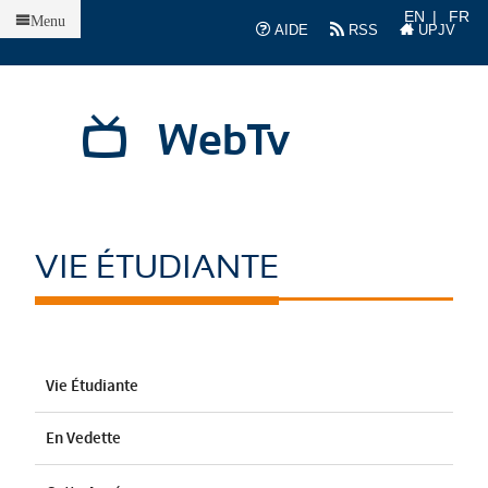
Accueil
EN
FR
Menu
AIDE
RSS
UPJV
WebTv
VIE ÉTUDIANTE
Vie Étudiante
En Vedette