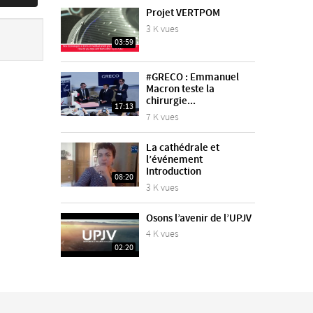
Projet VERTPOM
3 K vues
03:59
#GRECO : Emmanuel
Macron teste la
chirurgie...
17:13
7 K vues
La cathédrale et
l’événement
Introduction
08:20
3 K vues
Osons l’avenir de l’UPJV
4 K vues
02:20