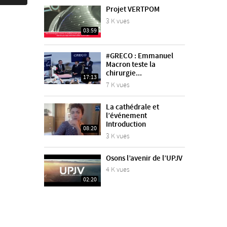
Projet VERTPOM
3 K vues
03:59
#GRECO : Emmanuel
Macron teste la
chirurgie...
17:13
7 K vues
La cathédrale et
l’événement
Introduction
08:20
3 K vues
Osons l’avenir de l’UPJV
4 K vues
02:20