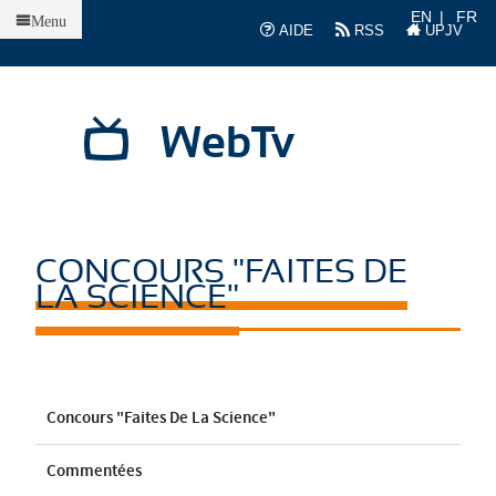
Accueil
EN
FR
Menu
AIDE
RSS
UPJV
WebTv
CONCOURS "FAITES DE
LA SCIENCE"
Concours "Faites De La Science"
Commentées