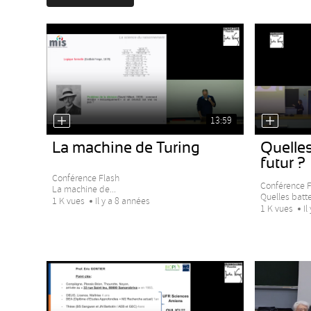
13:59
La machine de Turing
Quelles
futur ?
Conférence Flash
Conférence F
La machine de...
Quelles batter
1 K vues
Il y a 8 années
1 K vues
Il