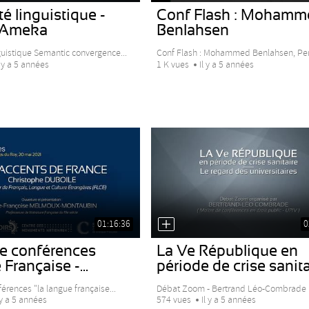
té linguistique -
Conf Flash : Mohamm
K.Ameka
Benlahsen
nguistique Semantic convergence...
Conf Flash : Mohammed Benlahsen, Pens
l y a 5 années
1 K vues
Il y a 5 années
01:16:36
0
de conférences
La Ve République en
Française -...
période de crise sanita
érences "la langue française...
Débat Zoom - Bertrand Léo-Combrade L
 y a 5 années
574 vues
Il y a 5 années