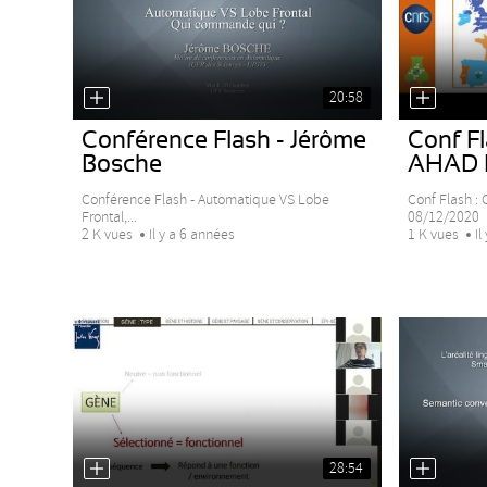
20:58
Conférence Flash - Jérôme
Conf Fl
Bosche
AHAD
Conférence Flash - Automatique VS Lobe
Conf Flash :
Frontal,...
08/12/2020
2 K vues
Il y a 6 années
1 K vues
Il
28:54