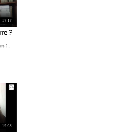
17:17
re ?
e ?...
19:08