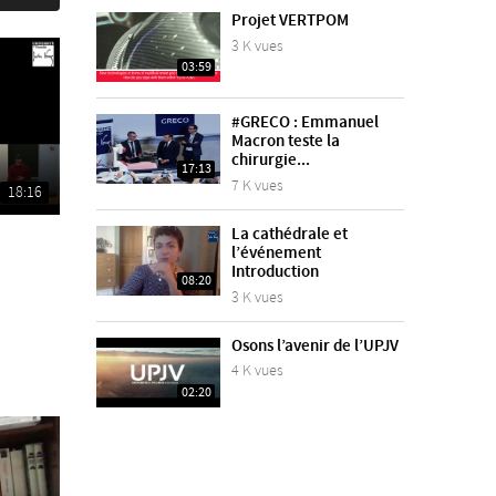
Projet VERTPOM
3 K vues
03:59
#GRECO : Emmanuel
Macron teste la
chirurgie...
17:13
7 K vues
18:16
La cathédrale et
l’événement
Introduction
08:20
3 K vues
Osons l’avenir de l’UPJV
4 K vues
02:20