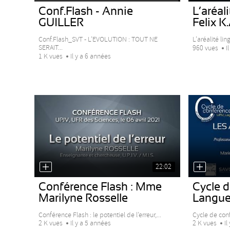
Conf.Flash - Annie
L’aréali
GUILLER
Felix 
Conf.Flash_SVT - L’EVOLUTION : TOUT NE
L’aréalité li
SERAIT...
960 vues
I
1 K vues
Il y a 6 années
22:02
Conférence Flash : Mme
Cycle 
Marilyne Rosselle
Langue 
Conférence Flash : le potentiel de l’erreur,...
Cycle de conf
2 K vues
Il y a 5 années
2 K vues
Il