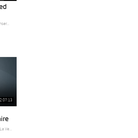
ed
er...
2:07:13
ire
a Ve...