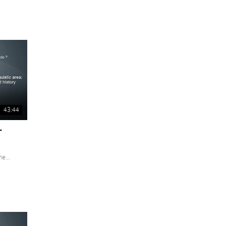
43:44
-
e...