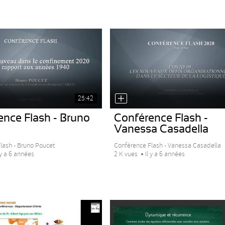
25:42
ence Flash - Bruno
Conférence Flash -
Vanessa Casadella
lash - Bruno Poucet
Conférence Flash - Vanessa Casadella
 y a 6 années
2 K vues
Il y a 6 années