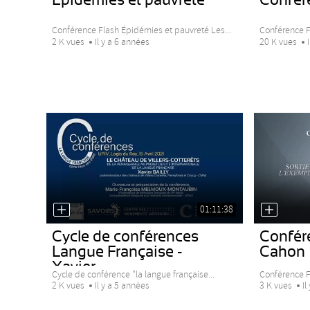
Conférence Flash Épidémies et pauvreté Les...
Conférence F
2 K vues
Il y a 6 années
20 K vues
01:11:38
Cycle de conférences
Confére
Langue Française -
Cahon
Xavier...
Cycle de conférence "la langue française...
Conférence F
2 K vues
Il y a 5 années
3 K vues
Il