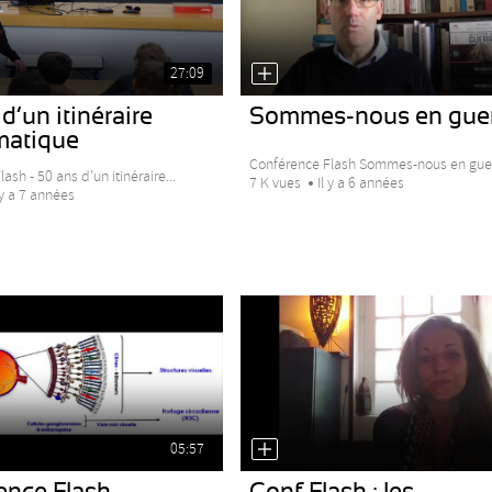
27:09
d’un itinéraire
Sommes-nous en guer
atique
Conférence Flash Sommes-nous en guerr
ash - 50 ans d’un itinéraire...
7 K vues
Il y a 6 années
 y a 7 années
05:57
ence Flash
Conf Flash : les