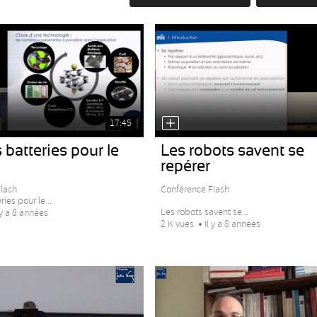
17:45
 batteries pour le
Les robots savent se
repérer
lash
Conférence Flash
ies pour le...
Les robots savent se...
 y a 8 années
2 K vues
Il y a 8 années