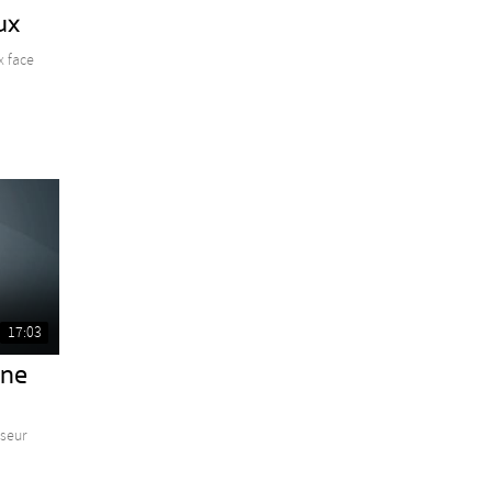
ux
x face
17:03
nne
sseur