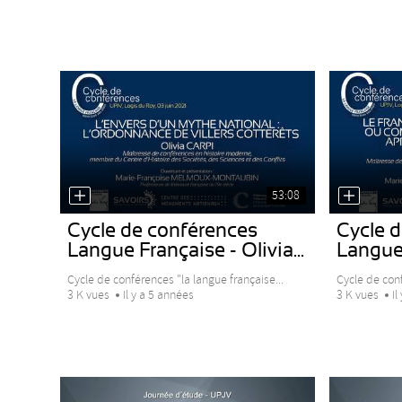
53:08
Cycle de conférences
Cycle 
Langue Française - Olivia...
Langue 
Cycle de conférences "la langue française...
Cycle de conf
3 K vues
Il y a 5 années
3 K vues
Il