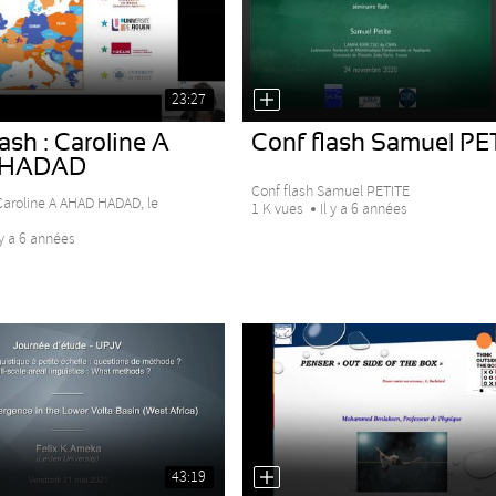
23:27
ash : Caroline A
Conf flash Samuel PE
 HADAD
Conf flash Samuel PETITE
 Caroline A AHAD HADAD, le
1 K vues
Il y a 6 années
 y a 6 années
43:19