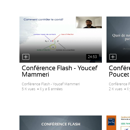
24:53
Conférence Flash - Youcef
Confér
Mammeri
Poucet
Conférence Flash - Youcef Mammeri
Conférence F
5 K vues
Il y a 6 années
2 K vues
Il