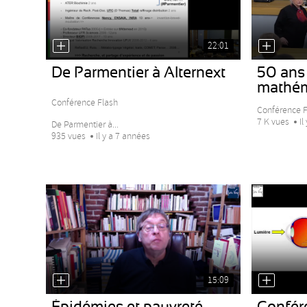
22:01
De Parmentier à Alternext
50 ans 
mathém
Conférence Flash
Conférence Fl
7 K vues
Il
De Parmentier à...
935 vues
Il y a 7 années
15:09
Épidémies et pauvreté
Confér