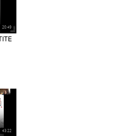
20:49
TITE
43:22