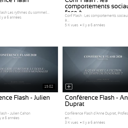
comportements socia
face à...
lash Les rythmes du sommeil...
Conf Flash : Les comportements sociau
Il y a 6 années
à...
5 K vues
Il y a 6 années
15:02
nce Flash - Julien
Conférence Flash - A
Duprat
lash - Julien Cahon
Conférence Flash d’Anne Duprat, Profe
en...
 y a 6 années
3 K vues
Il y a 6 années