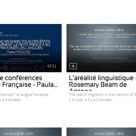
48:51
de conférences
L’aréalité linguistique 
Française - Paula...
Rosemary Beam de
Azcona
érences "la langue française...
The role of migration in the creation of th
 y a 5 années
1 K vues
Il y a 5 années