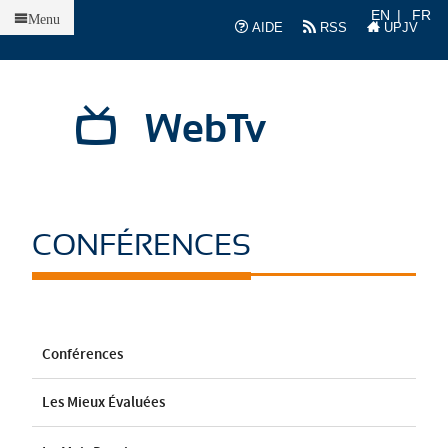
Accueil
EN
FR
Menu
AIDE
RSS
UPJV
WebTv
CONFÉRENCES
Conférences
Les Mieux Évaluées