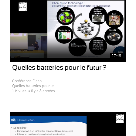
17:45
Quelles batteries pour le futur ?
Conférence Flash
Quelles batteries pour le...
1 K vues
Il y a 8 années