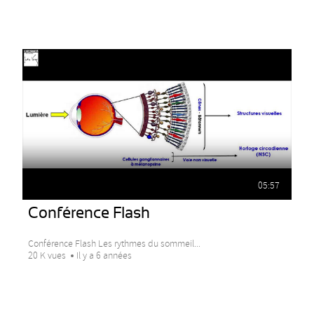
05:57
Conférence Flash
Conférence Flash Les rythmes du sommeil...
20 K vues
Il y a 6 années