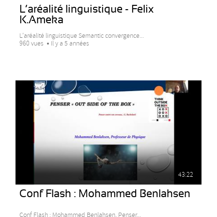
L’aréalité linguistique - Felix
K.Ameka
L’aréalité linguistique Semantic convergence...
960 vues
Il y a 5 années
43:22
Conf Flash : Mohammed Benlahsen
Conf Flash : Mohammed Benlahsen, Penser...