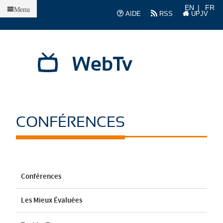
Accueil
EN
FR
Menu
AIDE
RSS
UPJV
WebTv
CONFÉRENCES
Conférences
Les Mieux Évaluées