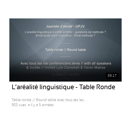
59:17
L’aréalité linguistique - Table Ronde
Table ronde // Round table Avec tous.tes les...
903 vues
Il y a 5 années