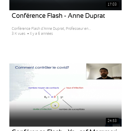
17:03
Conférence Flash - Anne Duprat
Conférence Flash d’Anne Duprat, Professeur en...
3 K vues
Il y a 6 années
24:53