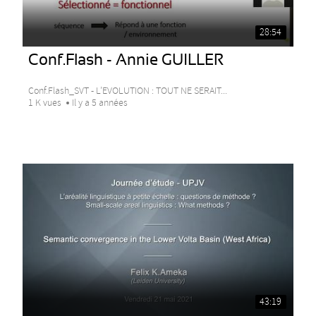
28:54
Conf.Flash - Annie GUILLER
Conf.Flash_SVT - L’EVOLUTION : TOUT NE SERAIT...
1 K vues
Il y a 5 années
43:19