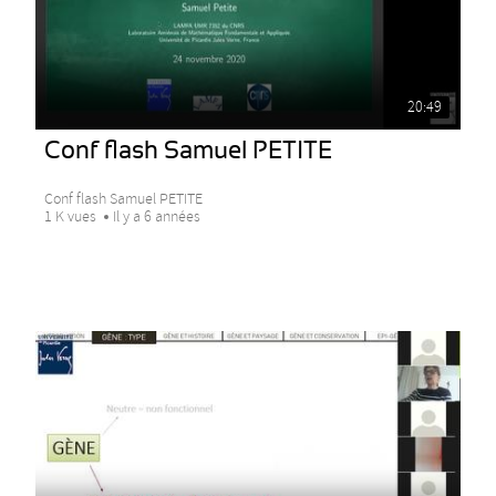
20:49
Conf flash Samuel PETITE
Conf flash Samuel PETITE
1 K vues
Il y a 6 années