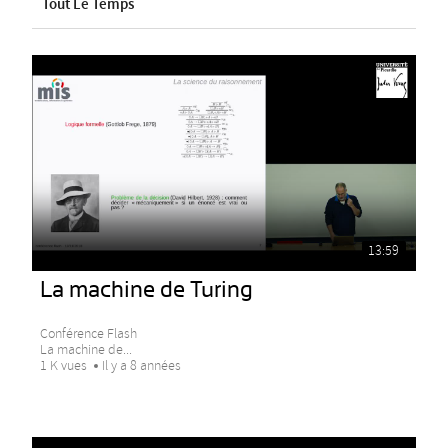
Tout Le Temps
13:59
La machine de Turing
Conférence Flash
La machine de...
1 K vues
Il y a 8 années