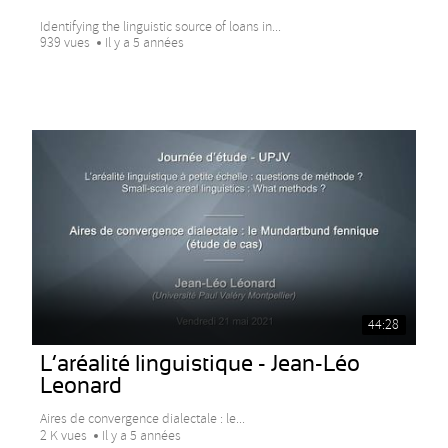
Identifying the linguistic source of loans in...
939 vues
Il y a 5 années
44:28
L’aréalité linguistique - Jean-Léo
Leonard
Aires de convergence dialectale : le...
2 K vues
Il y a 5 années