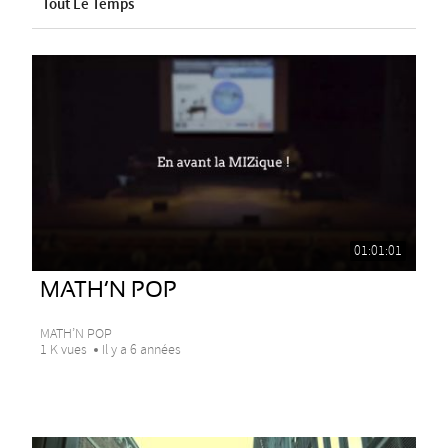
Tout Le Temps
01:01:01
MATH’N POP
MATH’N POP
1 K vues
Il y a 6 années