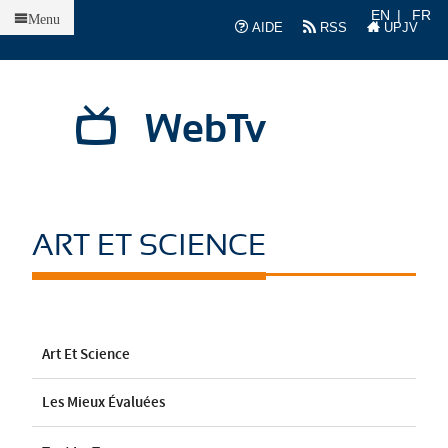
Accueil
EN
FR
Menu
AIDE
RSS
UPJV
WebTv
ART ET SCIENCE
Art Et Science
Les Mieux Évaluées