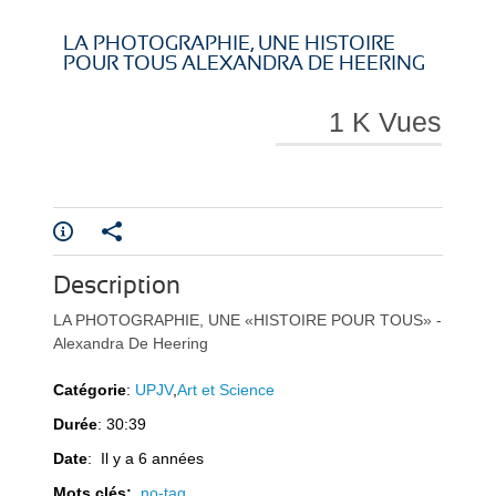
i
i
LA PHOTOGRAPHIE, UNE HISTOIRE
POUR TOUS ALEXANDRA DE HEERING
1 K Vues
r
r
Description
e
e
LA PHOTOGRAPHIE, UNE «HISTOIRE POUR TOUS» -
Alexandra De Heering
Catégorie
:
UPJV
,
Art et Science
Durée
: 30:39
l
l
Date
: Il y a 6 années
Mots clés:
no-tag