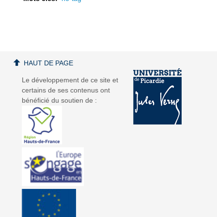
a
a
HAUT DE PAGE
Le développement de ce site et
certains de ses contenus ont
bénéficié du soutien de :
v
v
i
i