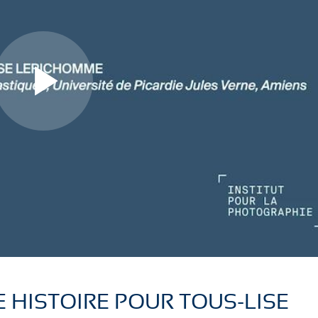
L
L
i
i
r
r
 HISTOIRE POUR TOUS-LISE