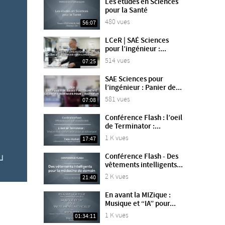
Les études en Sciences
pour la Santé
480 vues
56:07
LCeR | SAÉ Sciences
pour l’ingénieur :...
514 vues
07:25
SAE Sciences pour
l’ingénieur : Panier de...
581 vues
07:08
Conférence Flash : l’oeil
de Terminator :...
1 K vues
17:47
Conférence Flash - Des
vêtements intelligents...
2 K vues
21:40
En avant la MIZique :
Musique et “IA” pour...
1 K vues
01:34:11