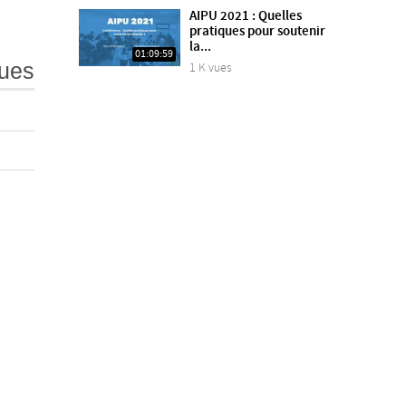
AIPU 2021 : Quelles
pratiques pour soutenir
la...
01:09:59
ues
1 K vues