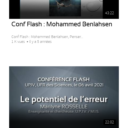
43:22
Conf Flash : Mohammed Benlahsen
Conf Flash : Mohammed Benlahsen, Penser...
1 K vues
Il y a 5 années
22:02