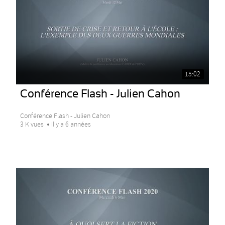
15:02
Conférence Flash - Julien Cahon
Conférence Flash - Julien Cahon
3 K vues
Il y a 6 années