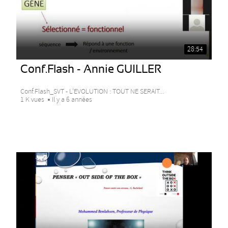
28:54
Conf.Flash - Annie GUILLER
Conf.Flash_SVT - L’EVOLUTION : TOUT NE SERAIT...
1 K vues
Il y a 6 années