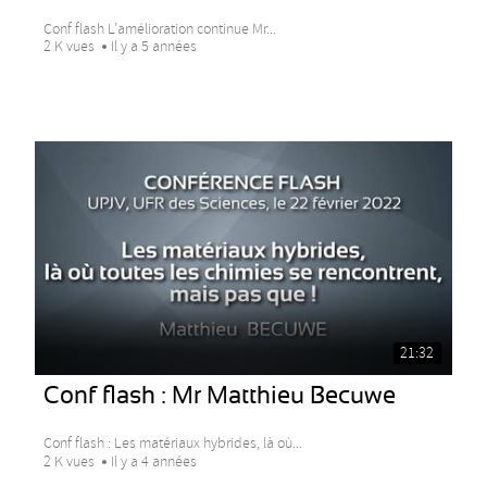
Conf flash L’amélioration continue Mr...
2 K vues
Il y a 5 années
21:32
Conf flash : Mr Matthieu Becuwe
Conf flash : Les matériaux hybrides, là où...
2 K vues
Il y a 4 années