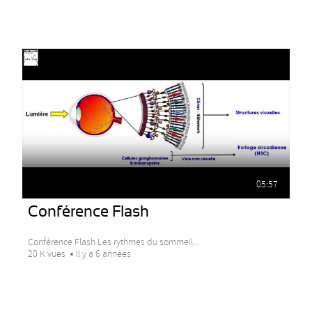
05:57
Conférence Flash
Conférence Flash Les rythmes du sommeil...
20 K vues
Il y a 6 années