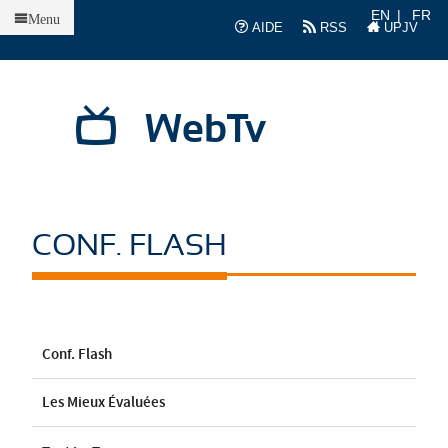
Accueil
EN
FR
Menu
AIDE
RSS
UPJV
WebTv
CONF. FLASH
Conf. Flash
Les Mieux Évaluées