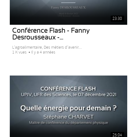
23:30
Conférence Flash - Fanny
Desrousseaux -...
L’agroalimentaire, Des métiers d’avenir....
1 K vues
Il y a 4 années
25:04