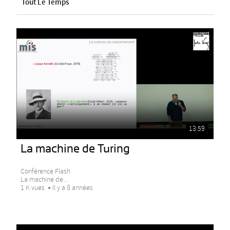
Tout Le Temps
13:59
La machine de Turing
Conférence Flash
La machine de...
1 K vues
Il y a 8 années