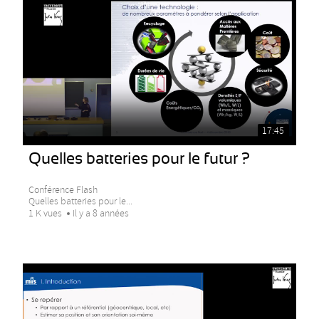
17:45
Quelles batteries pour le futur ?
Conférence Flash
Quelles batteries pour le...
1 K vues
Il y a 8 années