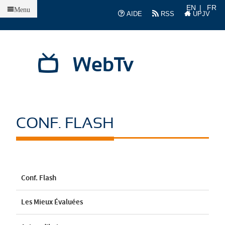
Accueil
EN
FR
Menu
AIDE
RSS
UPJV
WebTv
CONF. FLASH
Conf. Flash
Les Mieux Évaluées