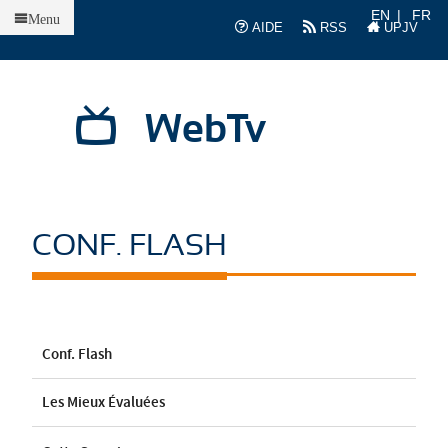
Accueil
EN
FR
Menu
AIDE
RSS
UPJV
WebTv
CONF. FLASH
Conf. Flash
Les Mieux Évaluées