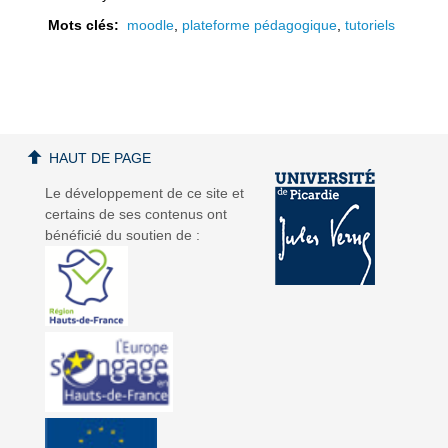
l
l
Mots clés:
moodle
,
plateforme pédagogique
,
tutoriels
a
a
HAUT DE PAGE
Le développement de ce site et
certains de ses contenus ont
bénéficié du soutien de :
v
v
i
i