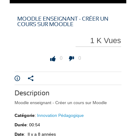
i
i
MOODLE ENSEIGNANT - CRÉER UN
COURS SUR MOODLE
1 K Vues
r
r
0
0
e
e
Description
Moodle enseignant - Créer un cours sur Moodle
Catégorie
:
Innovation Pédagogique
Durée
: 00:54
Date
: Il y a 8 années