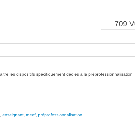
e
e
709 V
l
l
tre les dispositifs spécifiquement dédiés à la préprofessionnalisation
a
a
t
,
enseignant
,
meef
,
préprofessionnalisation