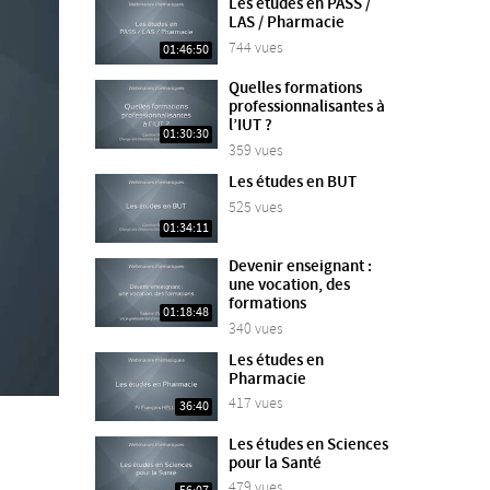
Les études en PASS /
LAS / Pharmacie
744 vues
01:46:50
Quelles formations
professionnalisantes à
l’IUT ?
01:30:30
359 vues
Les études en BUT
525 vues
01:34:11
Devenir enseignant :
une vocation, des
formations
01:18:48
340 vues
Les études en
Pharmacie
417 vues
36:40
Les études en Sciences
pour la Santé
479 vues