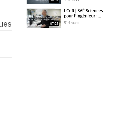
56:07
LCeR | SAÉ Sciences
pour l’ingénieur :...
ues
514 vues
07:25