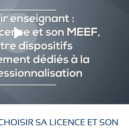
L
L
i
i
r
r
CHOISIR SA LICENCE ET SON