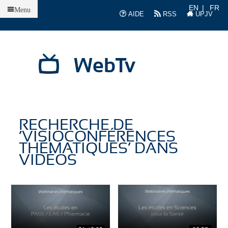
Accueil
EN
FR
Menu
AIDE
RSS
UPJV
WebTv
RECHERCHE DE
’VISIOCONFÉRENCES
THÉMATIQUES’ DANS
VIDÉOS